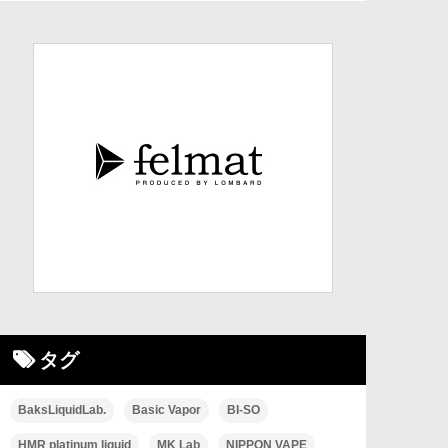
タグ
BaksLiquidLab.
Basic Vapor
BI-SO
HMR platinum liquid
MK Lab
NIPPON VAPE