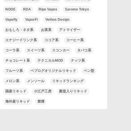
NODE
RDA
Ripe Vapes
Sarome Tokyo
Vapefly
VaporFi
Vethos Design
おもしろ・ネタ系
お茶系
アトマイザー
エナジードリンク系
ココア系
コーヒー系
コーラ系
スイーツ系
スコンカー
タバコ系
チョコレート系
テクニカルMOD
ナッツ系
フルーツ系
ベプログオリジナルリキッド
ペン型
メロン系
メンソール
リキッドランキング
国産リキッド
小江戸工房
殿堂入りリキッド
海外産リキッド
禁煙