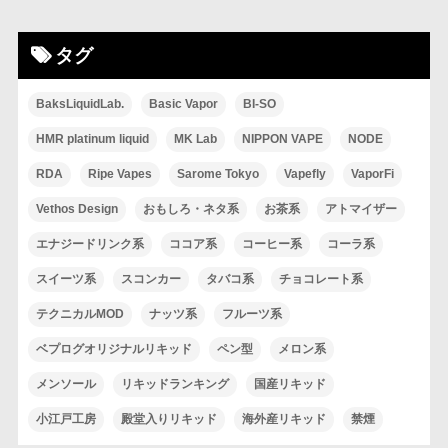
タグ
BaksLiquidLab.
Basic Vapor
BI-SO
HMR platinum liquid
MK Lab
NIPPON VAPE
NODE
RDA
Ripe Vapes
Sarome Tokyo
Vapefly
VaporFi
Vethos Design
おもしろ・ネタ系
お茶系
アトマイザー
エナジードリンク系
ココア系
コーヒー系
コーラ系
スイーツ系
スコンカー
タバコ系
チョコレート系
テクニカルMOD
ナッツ系
フルーツ系
ベプログオリジナルリキッド
ペン型
メロン系
メンソール
リキッドランキング
国産リキッド
小江戸工房
殿堂入りリキッド
海外産リキッド
禁煙