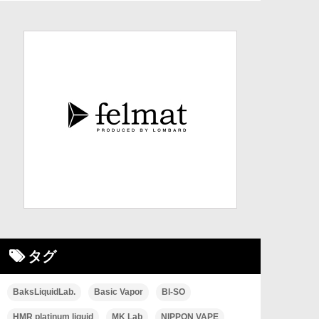
タグ
BaksLiquidLab.
Basic Vapor
BI-SO
HMR platinum liquid
MK Lab
NIPPON VAPE