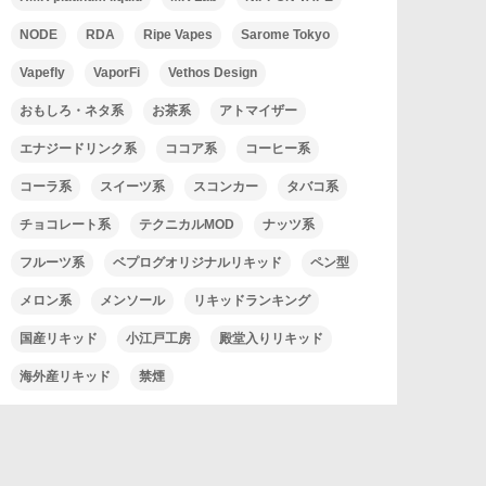
NODE
RDA
Ripe Vapes
Sarome Tokyo
Vapefly
VaporFi
Vethos Design
おもしろ・ネタ系
お茶系
アトマイザー
エナジードリンク系
ココア系
コーヒー系
コーラ系
スイーツ系
スコンカー
タバコ系
チョコレート系
テクニカルMOD
ナッツ系
フルーツ系
ベプログオリジナルリキッド
ペン型
メロン系
メンソール
リキッドランキング
国産リキッド
小江戸工房
殿堂入りリキッド
海外産リキッド
禁煙