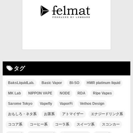
タグ
BaksLiquidLab.
Basic Vapor
BI-SO
HMR platinum liquid
MK Lab
NIPPON VAPE
NODE
RDA
Ripe Vapes
Sarome Tokyo
Vapefly
VaporFi
Vethos Design
おもしろ・ネタ系
お茶系
アトマイザー
エナジードリンク系
ココア系
コーヒー系
コーラ系
スイーツ系
スコンカー