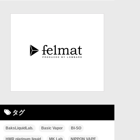
タグ
BaksLiquidLab.
Basic Vapor
BI-SO
HMR platinum liquid
MK Lab
NIPPON VAPE