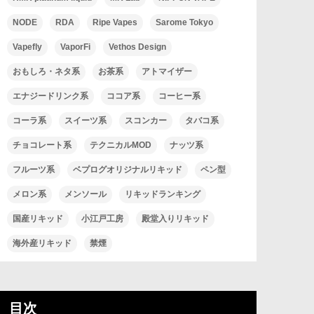
NODE
RDA
Ripe Vapes
Sarome Tokyo
Vapefly
VaporFi
Vethos Design
おもしろ・ネタ系
お茶系
アトマイザー
エナジードリンク系
ココア系
コーヒー系
コーラ系
スイーツ系
スコンカー
タバコ系
チョコレート系
テクニカルMOD
ナッツ系
フルーツ系
ベプログオリジナルリキッド
ペン型
メロン系
メンソール
リキッドランキング
国産リキッド
小江戸工房
殿堂入りリキッド
海外産リキッド
禁煙
目次