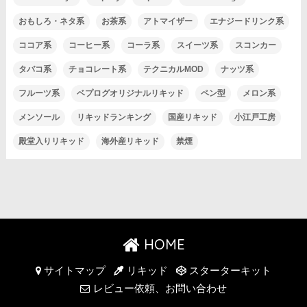
おもしろ・ネタ系
お茶系
アトマイザー
エナジードリンク系
ココア系
コーヒー系
コーラ系
スイーツ系
スコンカー
タバコ系
チョコレート系
テクニカルMOD
ナッツ系
フルーツ系
ベプログオリジナルリキッド
ペン型
メロン系
メンソール
リキッドランキング
国産リキッド
小江戸工房
殿堂入りリキッド
海外産リキッド
禁煙
HOME
サイトマップ
リキッド
スターターキット
レビュー依頼、お問い合わせ