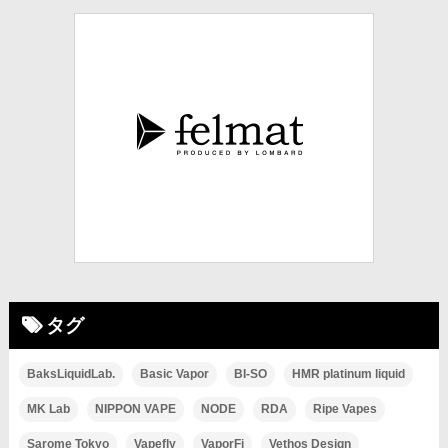
タグ
BaksLiquidLab.
Basic Vapor
BI-SO
HMR platinum liquid
MK Lab
NIPPON VAPE
NODE
RDA
Ripe Vapes
Sarome Tokyo
Vapefly
VaporFi
Vethos Design