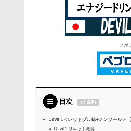
スポ
目次
[
非表示
]
Devil 1＜レッドブル味+メンソール
Devil 1 リキッド概要