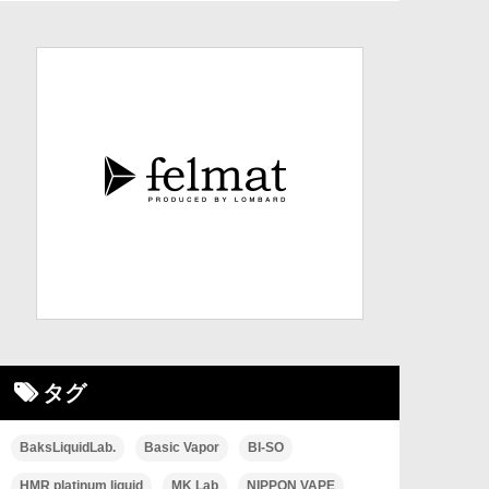
タグ
BaksLiquidLab.
Basic Vapor
BI-SO
HMR platinum liquid
MK Lab
NIPPON VAPE