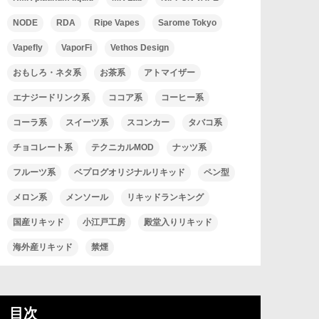
NODE
RDA
Ripe Vapes
Sarome Tokyo
Vapefly
VaporFi
Vethos Design
おもしろ・ネタ系
お茶系
アトマイザー
エナジードリンク系
ココア系
コーヒー系
コーラ系
スイーツ系
スコンカー
タバコ系
チョコレート系
テクニカルMOD
ナッツ系
フルーツ系
ベプログオリジナルリキッド
ペン型
メロン系
メンソール
リキッドランキング
国産リキッド
小江戸工房
殿堂入りリキッド
海外産リキッド
禁煙
目次